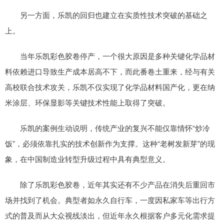
另一方面，乐凯的回归也建立在实质性技术突破的基础之
上。
当年乐凯彩色胶卷停产，一个很大原因是多种关键化学品材
料依赖进口导致生产成本居高不下，而此番卷土重来，经与有关
高校联合技术攻关，乐凯不仅实现了化学品材料国产化，更在纳
米涂层、环保显影等关键技术性能上取得了突破。
乐凯的案例生动说明，传统产业的复兴不能仅靠情怀“炒冷
饭”，必须依靠扎实的技术创新作为支撑。这种“老树发新芽”的现
象，在中国制造业转型升级过程中具有典型意义。
除了乐凯彩色胶卷，近年其实还有不少产品在消失后重回市
场并找到了机会。典型者如永久自行车，一度因私家车等出行方
式的普及而从大众视线淡出，但近年永久根据客户多元化需求提