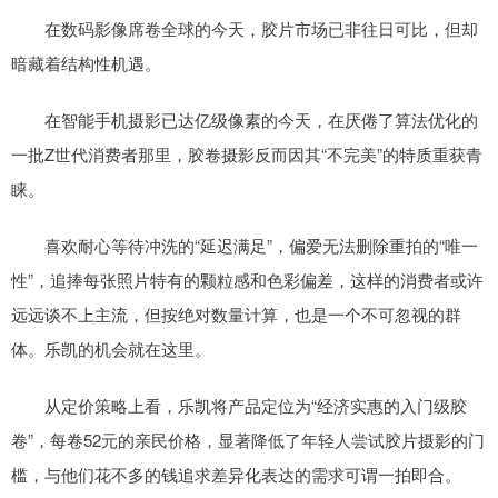
在数码影像席卷全球的今天，胶片市场已非往日可比，但却
暗藏着结构性机遇。
在智能手机摄影已达亿级像素的今天，在厌倦了算法优化的
一批Z世代消费者那里，胶卷摄影反而因其“不完美”的特质重获青
睐。
喜欢耐心等待冲洗的“延迟满足”，偏爱无法删除重拍的“唯一
性”，追捧每张照片特有的颗粒感和色彩偏差，这样的消费者或许
远远谈不上主流，但按绝对数量计算，也是一个不可忽视的群
体。乐凯的机会就在这里。
从定价策略上看，乐凯将产品定位为“经济实惠的入门级胶
卷”，每卷52元的亲民价格，显著降低了年轻人尝试胶片摄影的门
槛，与他们花不多的钱追求差异化表达的需求可谓一拍即合。