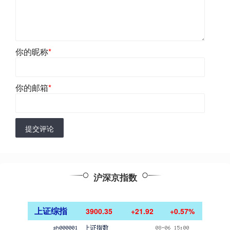
你的昵称
*
你的邮箱
*
提交评论
沪深京指数
上证综指
3900.35
+21.92
+0.57%