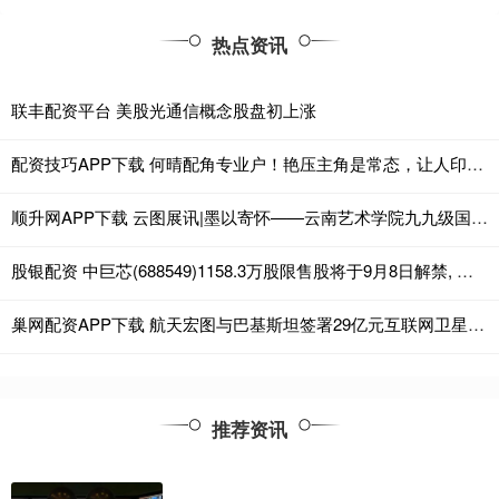
热点资讯
联丰配资平台 美股光通信概念股盘初上涨
配资技巧APP下载 何晴配角专业户！艳压主角是常态，让人印象深刻
顺升网APP下载 云图展讯|墨以寄怀——云南艺术学院九九级国画班师生作品特别展
股银配资 中巨芯(688549)1158.3万股限售股将于9月8日解禁, 占总股本0.78%
巢网配资APP下载 航天宏图与巴基斯坦签署29亿元互联网卫星合作项目战略合作协议
推荐资讯