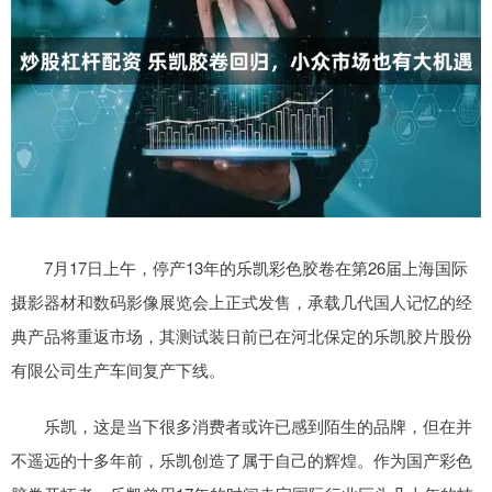
7月17日上午，停产13年的乐凯彩色胶卷在第26届上海国际
摄影器材和数码影像展览会上正式发售，承载几代国人记忆的经
典产品将重返市场，其测试装日前已在河北保定的乐凯胶片股份
有限公司生产车间复产下线。
乐凯，这是当下很多消费者或许已感到陌生的品牌，但在并
不遥远的十多年前，乐凯创造了属于自己的辉煌。作为国产彩色