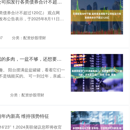
贝恩配资APP下载 越秀资本控股子公司拟发行各类债券合计不超过120亿
债券合计不超过120亿） 观点网
布公告表示，于2025年8月11日，
7
分类：配资炒股理财
赢翻网配资 过年亲戚来串门，想要我的多肉，一盆不够，还想要五盆！_阳台_小苗_繁殖
趣。 阳台摆满盆盆罐罐，看着它们一
不是钱能买的。 可一到过年，亲戚串
分类：配资炒股理财
创年内新高 维持强势特征
23'' 1.2024美联储议息即将收官