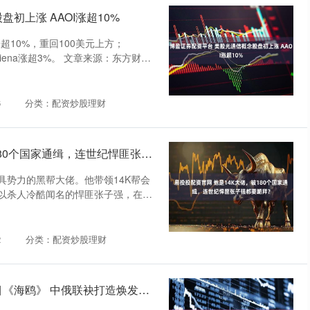
初上涨 AAOI涨超10%
超10%，重回100美元上方；
、Ciena涨超3%。 文章来源：东方财
6
分类：配资炒股理财
易投投配资官网 他是14K大佬，被180个国家通缉，连世纪悍匪张子强都要跪拜？
具势力的黑帮大佬。他带领14K帮会
以杀人冷酷闻名的悍匪张子强，在他
2
分类：配资炒股理财
益丰配资官网 桂林上演百年经典剧目《海鸥》 中俄联袂打造焕发新意