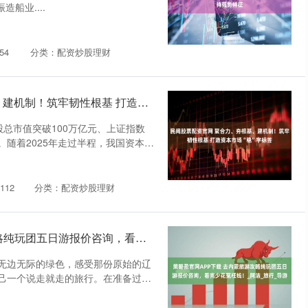
船业....
54
分类：配资炒股理财
民间股票配资官网 聚合力、夯根基、建机制！筑牢韧性根基 打造资本市场“稳”字标签
总市值突破100万亿元、上证指数
随着2025年走过半程，我国资本市
112
分类：配资炒股理财
策略盈官网APP下载 去内蒙旅游攻略纯玩团五日游报价咨询，看完少花冤枉钱！_阿洁_旅行_导游
无边无际的绿色，感受那份原始的辽
己一个说走就走的旅行。在准备过程