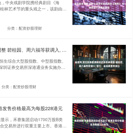
9日晚，中央戏剧学院携经典剧目《海
5桂林艺术节的重头戏之一，该剧由俄
分类：配资炒股理财
金盛网 深交所港股通标的证券名单调整 碧桂园、周六福等获调入, 富力、金地商置等调出
因恒生综合大型股指数、中型股指数、
深圳证券交易所深港通业务实施办
分类：配资炒股理财
港发售价格最高为每股228港元
显示，禾赛集团启动1700万股B类
联合交易所进行双重主要上市。香港发