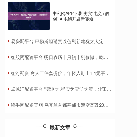
中利网APP下载 夯实“电竞+信
创” AI眼镜开辟新赛道
​易资配平台 巴勒斯坦谴责以色列新建犹太人定居点决定
​红股网配资平台 明日农历十月初十别偷懒，吃对 3 样食，做好 1 件事，日子越越过越顺
​红河配资 穷人三件套提价，年轻人盯上1.4元平价餐！挂面翻盘成新宠
​卓越汇配资平台 “澶渊之盟”实为灭辽之策，北宋每年赔给辽国岁币，背后另有深意
​锦牛网配资官网 乌克兰首都基辅市遭空袭致23人死亡
最新文章