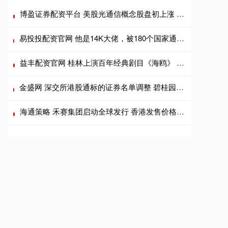
博盈证券配资平台 美股光通信概念股盘初上涨 AAOI涨超10%
易投投配资官网 他是14K大佬，被180个国家通缉，连世纪悍匪张子强都要跪拜？
益丰配资官网 桂林上演百年经典剧目《海鸥》 中俄联袂打造焕发新意
金盛网 深交所港股通标的证券名单调整 碧桂园、周六福等获调入, 富力、金地商置等调出
海通策略 禾赛集团启动全球发行 香港发售价格最高为每股228港元