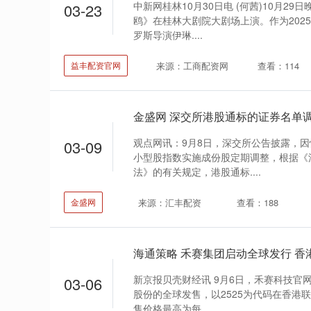
中新网桂林10月30日电 (何茜)10月2
03-23
鸥》在桂林大剧院大剧场上演。作为202
罗斯导演伊琳....
来源：工商配资网
查看：114
益丰配资官网
观点网讯：9月8日，深交所公告披露，
03-09
小型股指数实施成份股定期调整，根据《
法》的有关规定，港股通标....
来源：汇丰配资
查看：188
金盛网
海通策略 禾赛集团启动全球发行 香
新京报贝壳财经讯 9月6日，禾赛科技官网
03-06
股份的全球发售，以2525为代码在香港
售价格最高为每....