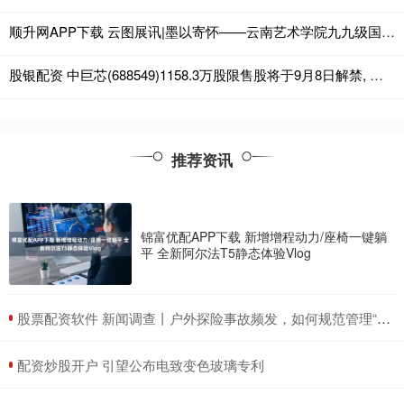
顺升网APP下载 云图展讯|墨以寄怀——云南艺术学院九九级国画班师生作品特别展
股银配资 中巨芯(688549)1158.3万股限售股将于9月8日解禁, 占总股本0.78%
推荐资讯
锦富优配APP下载 新增增程动力/座椅一键躺
平 全新阿尔法T5静态体验Vlog
​股票配资软件 新闻调查丨户外探险事故频发，如何规范管理“越界”行为？_彭州市_熊猫_救援
​配资炒股开户 引望公布电致变色玻璃专利