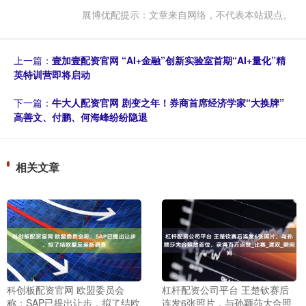
展博优配提示：文章来自网络，不代表本站观点。
上一篇：
壹加壹配资官网 “AI+金融”创新实验室首期“AI+量化”精
英特训营即将启动
下一篇：
牛大人配资官网 剧变之年！券商首席经济学家“大换牌”
高善文、付鹏、何海峰纷纷隐退
相关文章
科创板配资官网 欧盟委员会
杠杆配资公司平台 王楚钦赛后
称：SAP已提出让步，拟了结欧
连发6张照片，与孙颖莎大合照