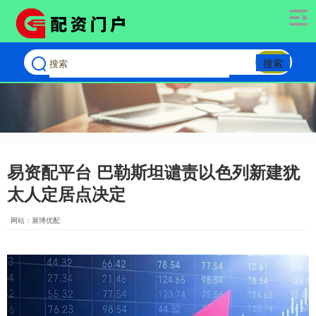
搜索
易资配平台 巴勒斯坦谴责以色列新建犹
太人定居点决定
网站：展博优配