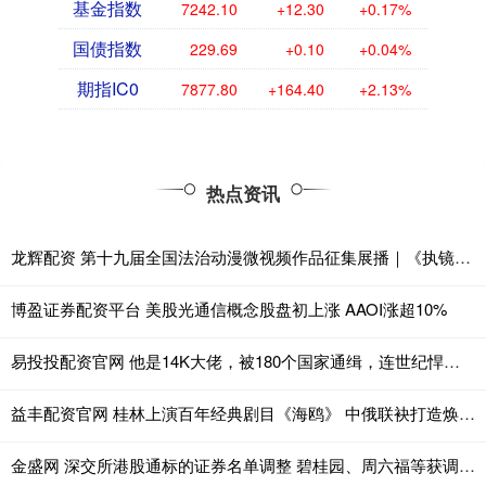
基金指数
7242.10
+12.30
+0.17%
国债指数
229.69
+0.10
+0.04%
期指IC0
7877.80
+164.40
+2.13%
热点资讯
龙辉配资 第十九届全国法治动漫微视频作品征集展播｜《执镜溯法 法脉千载少年越》
博盈证券配资平台 美股光通信概念股盘初上涨 AAOI涨超10%
易投投配资官网 他是14K大佬，被180个国家通缉，连世纪悍匪张子强都要跪拜？
益丰配资官网 桂林上演百年经典剧目《海鸥》 中俄联袂打造焕发新意
金盛网 深交所港股通标的证券名单调整 碧桂园、周六福等获调入, 富力、金地商置等调出