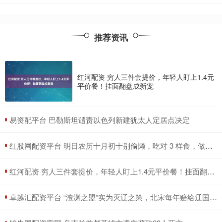
推荐资讯
红河配资 穷人三件套提价，年轻人盯上1.4元
平价餐！挂面翻盘成新宠
​易资配平台 巴勒斯坦谴责以色列新建犹太人定居点决定
​红股网配资平台 明日农历十月初十别偷懒，吃对 3 样食，做好 1 件事，日子越越过越顺
​红河配资 穷人三件套提价，年轻人盯上1.4元平价餐！挂面翻盘成新宠
​卓越汇配资平台 “澶渊之盟”实为灭辽之策，北宋每年赔给辽国岁币，背后另有深意