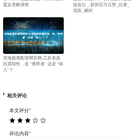
盟反垄断调查
放首位，获得百万点赞_比赛_
混双_瞬间
澄海股票配资网官网 乙肝表面
抗原阳性，是 “携带者” 还是 “病
人”？
相关评论
本文评分
*
评论内容
*