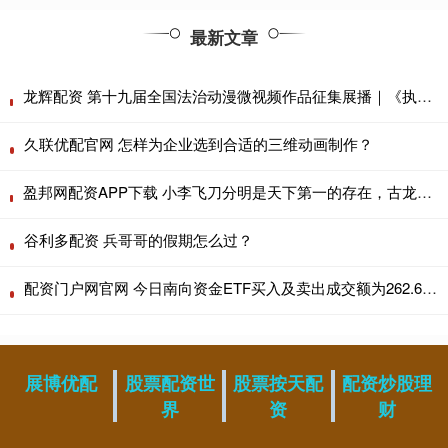
最新文章
龙辉配资 第十九届全国法治动漫微视频作品征集展播｜《执镜溯法 法脉千载少年越》
久联优配官网 怎样为企业选到合适的三维动画制作？
盈邦网配资APP下载 小李飞刀分明是天下第一的存在，古龙为什么让其屈居第三？
谷利多配资 兵哥哥的假期怎么过？
配资门户网官网 今日南向资金ETF买入及卖出成交额为262.64亿港元
展博优配
股票配资世
股票按天配
配资炒股理
界
资
财