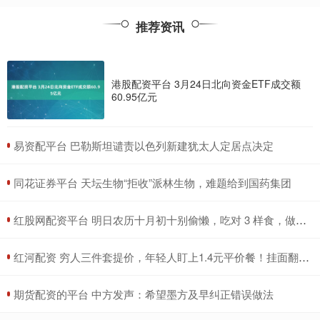
推荐资讯
港股配资平台 3月24日北向资金ETF成交额
60.95亿元
​易资配平台 巴勒斯坦谴责以色列新建犹太人定居点决定
​同花证券平台 天坛生物“拒收”派林生物，难题给到国药集团
​红股网配资平台 明日农历十月初十别偷懒，吃对 3 样食，做好 1 件事，日子越越过越顺
​红河配资 穷人三件套提价，年轻人盯上1.4元平价餐！挂面翻盘成新宠
​期货配资的平台 中方发声：希望墨方及早纠正错误做法