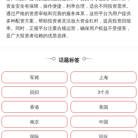
资金安全有保障，操作便捷，利率合理，适合不同投资需求。
通过严格的资质审核和完善的服务体系，这些平台为用户提供
多种配资方案，帮助投资者灵活放大资金杠杆，提高投资回报
率。同时，正规平台注重合规运营，确保用户权益不受侵害，
是广大投资者信赖的优质选择。
话题标签
军师
上海
回归
3个月
香港
美国
南京
中国
国际
回应