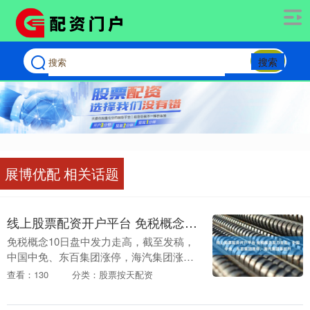
搜索
展博优配 相关话题
线上股票配资开户平台 免税概念发力走高，中国中免、东百集团涨停，海汽集团等拉升
免税概念10日盘中发力走高，截至发稿，
中国中免、东百集团涨停，海汽集团涨约
8%，中百集团、南京新百、王府井等涨逾
查看：130
分类：股票按天配资
6%。 政策面上，7月23日，国新办举办发
布会，....