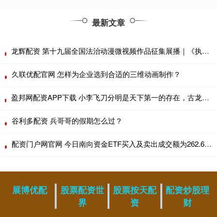
最新文章
龙辉配资 第十九届全国法治动漫微视频作品征集展播｜《执镜溯法 法脉千载少年越》
久联优配官网 怎样为企业选到合适的三维动画制作？
盈邦网配资APP下载 小李飞刀分明是天下第一的存在，古龙为什么让其屈居第三？
谷利多配资 兵哥哥的假期怎么过？
配资门户网官网 今日南向资金ETF买入及卖出成交额为262.64亿港元
展博优配
股票配资世
股票按天配
配资炒股理
界
资
财