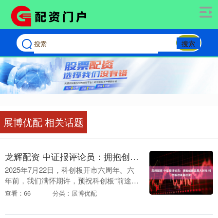
搜索
展博优配 相关话题
龙辉配资 中证报评论员：拥抱创新发展大时代 科创板改革再出发
2025年7月22日，科创板开市六周年。六
年前，我们满怀期许，预祝科创板“前途似
海，来日方长”；现如今，“试验田”里硕果
查看：66
分类：展博优配
盈枝，“1+6”政策渐次落地，推动科创板....