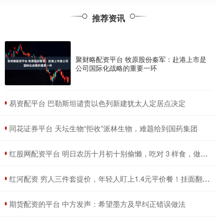
推荐资讯
聚财略配资平台 牧原股份秦军：赴港上市是
公司国际化战略的重要一环
​易资配平台 巴勒斯坦谴责以色列新建犹太人定居点决定
​同花证券平台 天坛生物“拒收”派林生物，难题给到国药集团
​红股网配资平台 明日农历十月初十别偷懒，吃对 3 样食，做好 1 件事，日子越越过越顺
​红河配资 穷人三件套提价，年轻人盯上1.4元平价餐！挂面翻盘成新宠
​期货配资的平台 中方发声：希望墨方及早纠正错误做法