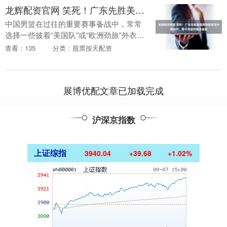
龙辉配资官网 笑死！广东先胜美国再胜西班牙内幕揭开，怪不得篮球越来越差
中国男篮在过往的重要赛事备战中，常常
选择一些披着“美国队”或“欧洲劲旅”外衣
的“旅游球队”作为热身对象，并屡屡取得
查看：135
分类：股票按天配资
二三十分的大比分胜利。然而，当真正面
对正牌的欧....
展博优配文章已加载完成
沪深京指数
上证综指
3940.04
+39.68
+1.02%