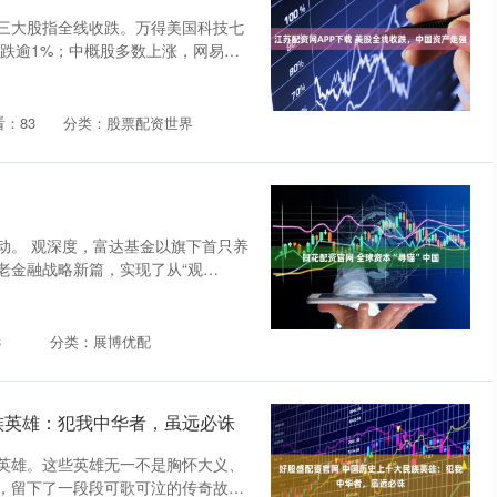
美股三大股指全线收跌。万得美国科技七
歌跌逾1%；中概股多数上涨，网易涨
看：83
分类：股票配资世界
动。 观深度，富达基金以旗下首只养
老金融战略新篇，实现了从“观
3
分类：展博优配
族英雄：犯我中华者，虽远必诛
英雄。这些英雄无一不是胸怀大义、
，留下了一段段可歌可泣的传奇故