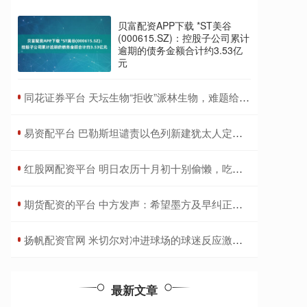
贝富配资APP下载 *ST美谷
(000615.SZ)：控股子公司累计
逾期的债务金额合计约3.53亿
元
​同花证券平台 天坛生物“拒收”派林生物，难题给到国药集团
​易资配平台 巴勒斯坦谴责以色列新建犹太人定居点决定
​红股网配资平台 明日农历十月初十别偷懒，吃对 3 样食，做好 1 件事，日子越越过越顺
​期货配资的平台 中方发声：希望墨方及早纠正错误做法
​扬帆配资官网 米切尔对冲进球场的球迷反应激烈：“他可能拍了一张很棒的自拍”
最新文章