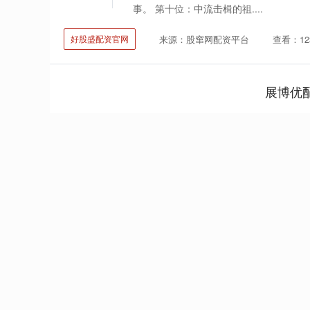
事。 第十位：中流击楫的祖....
来源：股窜网配资平台
查看：12
好股盛配资官网
展博优