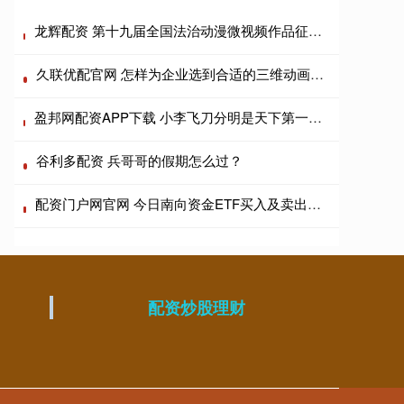
龙辉配资 第十九届全国法治动漫微视频作品征集展播｜《执镜溯法 法脉千载少年越》
久联优配官网 怎样为企业选到合适的三维动画制作？
盈邦网配资APP下载 小李飞刀分明是天下第一的存在，古龙为什么让其屈居第三？
谷利多配资 兵哥哥的假期怎么过？
配资门户网官网 今日南向资金ETF买入及卖出成交额为262.64亿港元
配资炒股理财