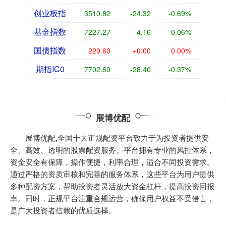
创业板指
3510.82
-24.32
-0.69%
基金指数
7227.27
-4.16
-0.06%
国债指数
229.60
+0.00
0.00%
期指IC0
7702.60
-28.40
-0.37%
展博优配
展博优配,全国十大正规配资平台致力于为投资者提供安
全、高效、透明的股票配资服务。平台拥有专业的风控体系，
资金安全有保障，操作便捷，利率合理，适合不同投资需求。
通过严格的资质审核和完善的服务体系，这些平台为用户提供
多种配资方案，帮助投资者灵活放大资金杠杆，提高投资回报
率。同时，正规平台注重合规运营，确保用户权益不受侵害，
是广大投资者信赖的优质选择。