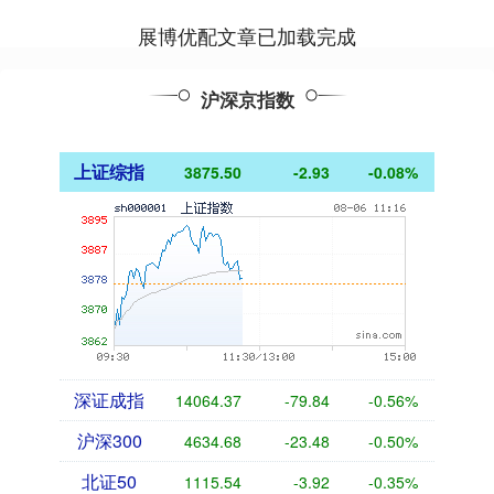
展博优配文章已加载完成
沪深京指数
上证综指
3875.50
-2.93
-0.08%
深证成指
14064.37
-79.84
-0.56%
沪深300
4634.68
-23.48
-0.50%
北证50
1115.54
-3.92
-0.35%