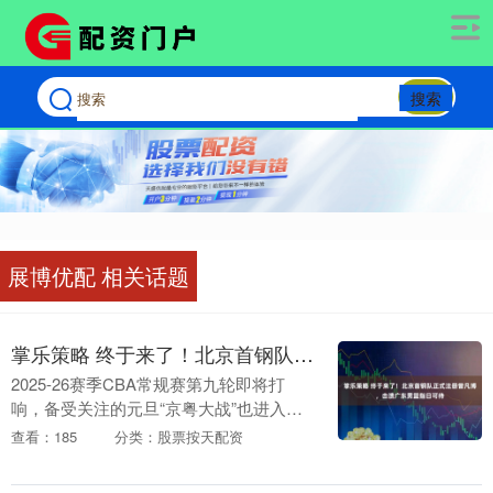
搜索
展博优配 相关话题
掌乐策略 终于来了！北京首钢队正式注册曾凡博，击溃广东男篮指日可待
2025-26赛季CBA常规赛第九轮即将打
响，备受关注的元旦“京粤大战”也进入了
紧张倒计时。近日，北京首钢队急速完成
查看：185
分类：股票按天配资
了锋线核心曾凡博的注册手续，这一消息
无疑振奋....