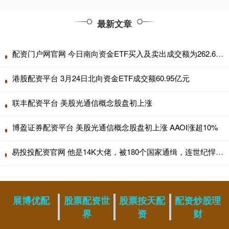
最新文章
配资门户网官网 今日南向资金ETF买入及卖出成交额为262.64亿港元
港股配资平台 3月24日北向资金ETF成交额60.95亿元
联丰配资平台 美股光通信概念股盘初上涨
博盈证券配资平台 美股光通信概念股盘初上涨 AAOI涨超10%
易投投配资官网 他是14K大佬，被180个国家通缉，连世纪悍匪张子强都要跪拜？
展博优配
股票配资世
股票按天配
配资炒股理
界
资
财